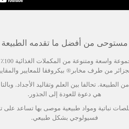
مستوحى من أفضل ما تقدمه الطبيعة
عبارة 
جزائر من طرف مخابر® بيكروفقا للمعايير والمقايي
هي دعوة للعودة إلى الجذور.
ات نباتية ومواد طبيعية موصى بها تساعد على ت
فسيولوجي بشكل طبيعي.