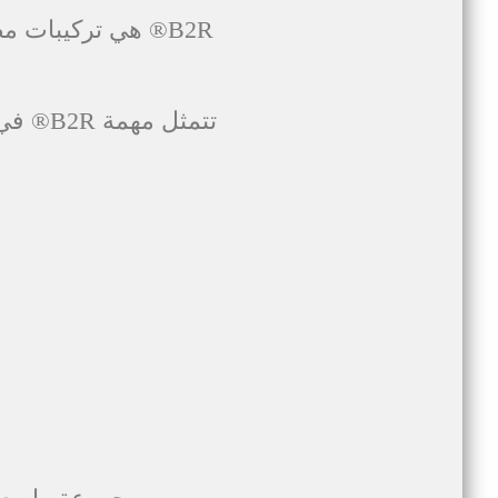
B2R
® هي تركيبات مصم
تتمثل مهمة
B2R
® في 