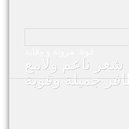
قوة، مرونة و وقاية
شعر ناعم ولامع
افر جميلة وقوية