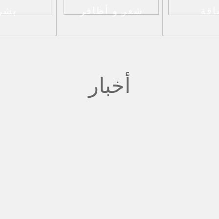
قة
شعر و أظافر
بشر
أخبار