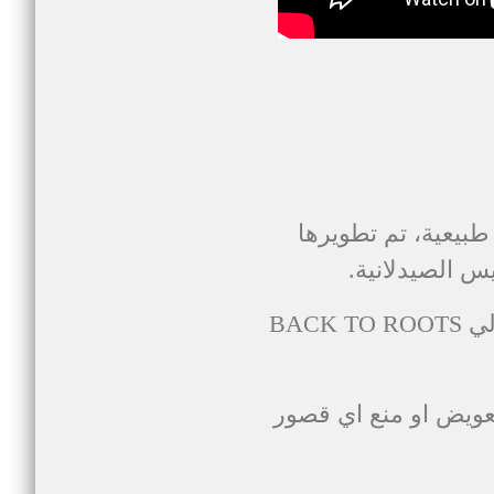
عن مجموعة واسعة ومتنوعة من المكملات الغذائية 100٪ طبيعية، تم تطويرها
س الصيدلانية.
® يستمد مصادره من الطبيعة. تحالفا بين العلم وتقاليد الأجداد. وبالتالي BACK TO ROOTS
عويض او منع اي قصور