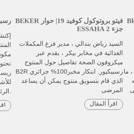
 19| حوار
BEKER فيتو بروتوكول كوفيد 19| حوار
B2R ر
ESSAHA جزء 2
إكتشف
السيد رياض بندالي ، مدير فرع المكملات
المن
الغذائية في مخابر بيكر ، يقدم عبر
مكون
ميكروفون الصحة تفاصيل حول المنتوج
تحتو
 ما
B2R رسبيكيور. ابتكار مخبر100% جزائري
ريسف
اله
الذي قام بتسويق منتوج يمكن أن يساعد
للأش
ى
المرضى
الرئوي المزمن و الكوفيد 19.
اقرأ المقال
اقر