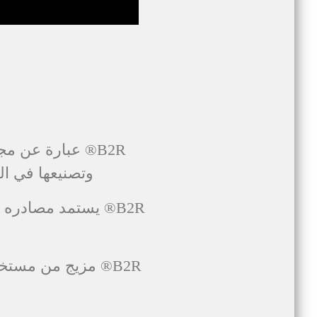
B2R®
وتصنيعها في ال
B2R
B2R
® مزيج من مستخلص